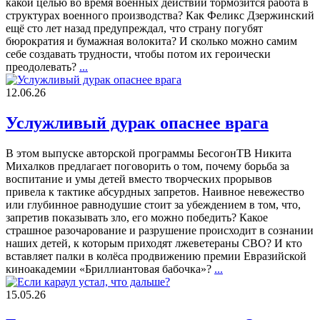
какой целью во время военных действий тормозится работа в
структурах военного производства? Как Феликс Дзержинский
ещё сто лет назад предупреждал, что страну погубят
бюрократия и бумажная волокита? И сколько можно самим
себе создавать трудности, чтобы потом их героически
преодолевать?
...
12.06.26
Услужливый дурак опаснее врага
В этом выпуске авторской программы БесогонТВ Никита
Михалков предлагает поговорить о том, почему борьба за
воспитание и умы детей вместо творческих прорывов
привела к тактике абсурдных запретов. Наивное невежество
или глубинное равнодушие стоит за убеждением в том, что,
запретив показывать зло, его можно победить? Какое
страшное разочарование и разрушение происходит в сознании
наших детей, к которым приходят лжеветераны СВО? И кто
вставляет палки в колёса продвижению премии Евразийской
киноакадемии «Бриллиантовая бабочка»?
...
15.05.26