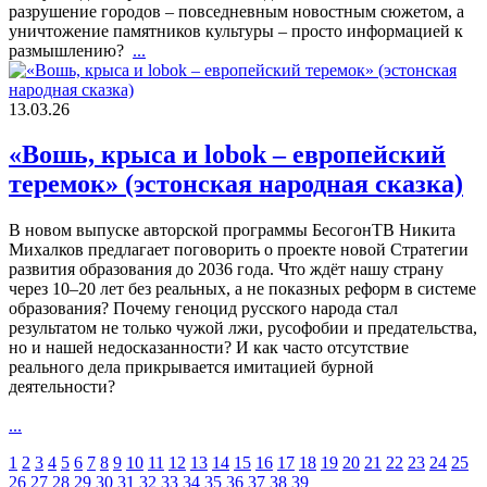
разрушение городов – повседневным новостным сюжетом, а
уничтожение памятников культуры – просто информацией к
размышлению?
...
13.03.26
«Вошь, крыса и lobok – европейский
теремок» (эстонская народная сказка)
В новом выпуске авторской программы БесогонТВ Никита
Михалков предлагает поговорить о проекте новой Стратегии
развития образования до 2036 года. Что ждёт нашу страну
через 10–20 лет без реальных, а не показных реформ в системе
образования? Почему геноцид русского народа стал
результатом не только чужой лжи, русофобии и предательства,
но и нашей недосказанности? И как часто отсутствие
реального дела прикрывается имитацией бурной
деятельности?
...
1
2
3
4
5
6
7
8
9
10
11
12
13
14
15
16
17
18
19
20
21
22
23
24
25
26
27
28
29
30
31
32
33
34
35
36
37
38
39