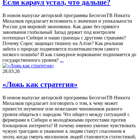
Если караул устал, что дальше?
В новом выпуске авторской программы БесогонТВ Никита
Михалков предлагает вспомнить о значении и уникальности
России для мировой экономики. Как даже без прямого
завоевания глобальный Запад держит под контролем
потенциал Сибири и наши границы с другими странами?
Почему Сорос защищал тишину на Алтае? Как реальная
забота о природе подменяется политиканством самого
низкого пошиба? И как гламурное воркование поднимается до
государственного уровня?
...
28.03.26
«Ложь как стратегия»
В новом выпуске авторской программы БесогонТВ Никита
Михалков предлагает поговорить о том, к чему может
привести неумение или нежелание чиновников разного
уровня общаться с народом. Что общего между ситуацией с
фермерами в Сибири и молодёжными протестами против
блокировок интернета? И почему именно умение чувствовать
чужую трагедию и уважение к людям станут спасением в
эпоху, когда смерть миллионов людей становится статистикой,